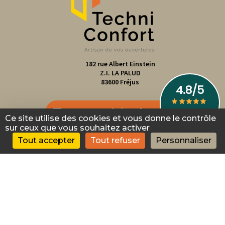
182 rue Albert Einstein
Z.I. LA PALUD
83600
Fréjus
contact@techni-confort.com
Ce site utilise des cookies et vous donne le contrôle
sur ceux que vous souhaitez activer
0494521748
Tout accepter
Tout refuser
Personnaliser