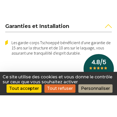
Garanties et Installation
Les garde-corps Tschoeppé bénéficient d'une garantie de
15 ans sur la structure et de 10 ans sur le laquage, vous
assurant une tranquillité d'esprit durable.
Ce site utilise des cookies et vous donne le contrôle
Caractéristiques
sur ceux que vous souhaitez activer
Tout accepter
Tout refuser
Personnaliser
Matériau : Aluminium.
Personnalisation : de nombreuses options de
personnalisation (modèles, main-courante, poteaux,
fixations, motifs, couleurs) sont disponibles.