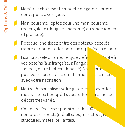
Options & Déclinaisons
Modèles : choisissez le modèle de garde-corps qui
correspond à vos goûts.
Main-courante : optez pour une main-courante
rectangulaire (design et moderne) ou ronde (douce
et pratique).
Poteaux : choisissez entre des poteaux accolés
(sobre et épuré) ou les poteaux espacés (fin et aéré).
Fixations : sélectionnez le type de fixation adapté à
vos besoins (à la française, à l'anglaise, entre
tableau, entre tableau déporté). Nous sommes là
pour vous conseillé ce qui s'harmonisera le mieux
avec votre habitation.
Motifs : Personnalisez votre garde-corps avec les
motifs Life Tschoeppé. Ils vous offrent un panel de
décors très variés.
Couleurs : Choisissez parmi plus de 200 teintes et de
nombreux aspects (métallisées, martelées, fines
structures, mates, brillantes).