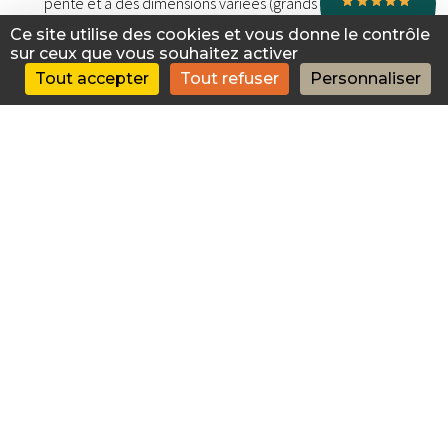
pente
et à des dimensions variées (grands portails, larges
ouvertures).
Ce site utilise des cookies et vous donne le contrôle
sur ceux que vous souhaitez activer
Tout accepter
Tout refuser
Personnaliser
Caractéristiques
S
tyle contemporain avec
lattes verticales
.
Finitions avec f
ixations invisibles, cadre soudé et lignes
nettes pour une esthétique soignée.
Matériaux :
Aluminium résistant à la corrosion et / ou bois
sélectionné (Accoya) traité pour durer.
Possibilité de configurer le portail en version
occultante ou
semi-ajourée pour plus d'intimité.
Finitions laquées ou thermolaquées avec une tenue de