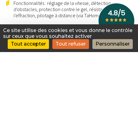
Fonctionnalités : réglage de la vitesse, détection
d'obstacles, protection contre le gel, résistance à
l'effraction, pilotage à distance (via TaHoma).
Ce site utilise des cookies et vous donne le contrôle
sur ceux que vous souhaitez activer
Tout accepter
Tout refuser
Personnaliser
Avantages
Autonomie : fonctionnement sans raccordement
électrique.
Confort : moteur silencieux, pilotage à distance,
programmation personnalisée.
Économies d'énergie : utilisation de l'énergie solaire.
Sécurité : détection d'obstacles, résistance à l'effraction,
protection contre le gel.
Facilité d'installation : sans travaux de maçonnerie ni
électricité.