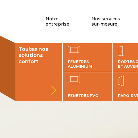
Panneau de gestion des cookies
Notre
Nos services
entreprise
sur-mesure
Toutes nos
solutions
confort
FENÊTRES
PORTES 
ALUMINIUM
ET AUVE
FENÊTRES PVC
PAROIS V