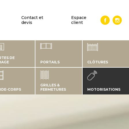
Contact et
Espace
devis
client
RTES DE
RAGE
PORTAILS
CLÔTURES
GRILLES &
RDE-CORPS
FERMETURES
MOTORISATIONS